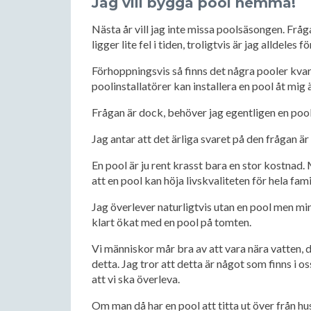
Jag vill bygga pool hemma!
Nästa år vill jag inte missa poolsäsongen. Frå
ligger lite fel i tiden, troligtvis är jag alldeles fö
Förhoppningsvis så finns det några pooler kvar
poolinstallatörer kan installera en pool åt mig 
Frågan är dock, behöver jag egentligen en poo
Jag antar att det ärliga svaret på den frågan är 
En pool är ju rent krasst bara en stor kostnad.
att en pool kan höja livskvaliteten för hela famil
Jag överlever naturligtvis utan en pool men min
klart ökat med en pool på tomten.
Vi människor mår bra av att vara nära vatten, d
detta. Jag tror att detta är något som finns i oss
att vi ska överleva.
Om man då har en pool att titta ut över från h