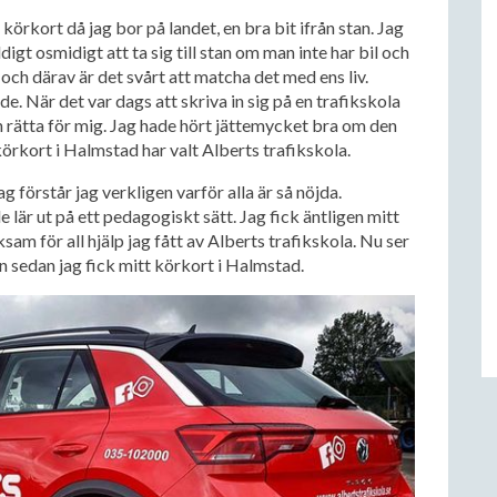
 körkort då jag bor på landet, en bra bit ifrån stan. Jag
digt osmidigt att ta sig till stan om man inte har bil och
och därav är det svårt att matcha det med ens liv.
e. När det var dags att skriva in sig på en trafikskola
en rätta för mig. Jag hade hört jättemycket bra om den
körkort i Halmstad har valt Alberts trafikskola.
g förstår jag verkligen varför alla är så nöjda.
e lär ut på ett pedagogiskt sätt. Jag fick äntligen mitt
ksam för all hjälp jag fått av Alberts trafikskola. Nu ser
an sedan jag fick mitt körkort i Halmstad.