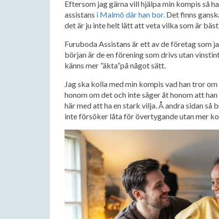
Eftersom jag gärna vill hjälpa min kompis så h
assistans
i Malmö där han bor.
Det finns gansk
det är ju inte helt lätt att veta vilka som är bäst
Furuboda Assistans är ett av de företag som ja
början är de en förening som drivs utan vinstin
känns mer ”äkta”på något sätt.
Jag ska kolla med min kompis vad han tror om F
honom om det och inte säger åt honom att han ”s
här med att ha en stark vilja. Å andra sidan så 
inte försöker låta för övertygande utan mer 