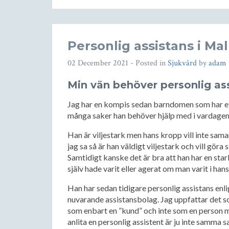
Personlig assistans i Ma
02 December 2021
- Posted in
Sjukvård
by
adam
Min vän behöver personlig as
Jag har en kompis sedan barndomen som har ett
många saker han behöver hjälp med i vardagen s
Han är viljestark men hans kropp vill inte sam
jag sa så är han väldigt viljestark och vill gör
Samtidigt kanske det är bra att han har en star
själv hade varit eller agerat om man varit i hans
Han har sedan tidigare personlig assistans enlig
nuvarande assistansbolag. Jag uppfattar det 
som enbart en ”kund” och inte som en person m
anlita en personlig assistent är ju inte samma s