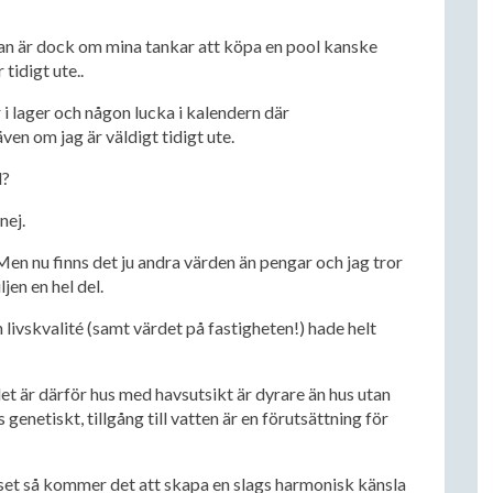
gan är dock om mina tankar att köpa en pool kanske
r tidigt ute..
 i lager och någon lucka i kalendern där
även om jag är väldigt tidigt ute.
l?
nej.
 Men nu finns det ju andra värden än pengar och jag tror
jen en hel del.
 livskvalité (samt värdet på fastigheten!) hade helt
et är därför hus med havsutsikt är dyrare än hus utan
 genetiskt, tillgång till vatten är en förutsättning för
uset så kommer det att skapa en slags harmonisk känsla