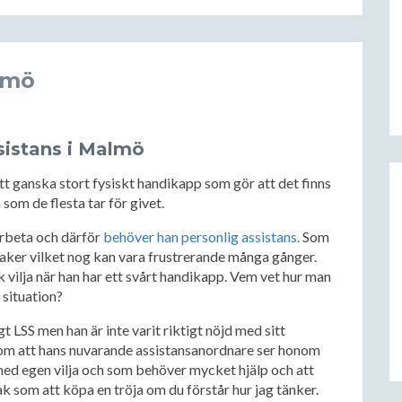
lmö
sistans i Malmö
 ganska stort fysiskt handikapp som gör att det finns
om de flesta tar för givet.
arbeta och därför
behöver han personlig assistans.
Som
a saker vilket nog kan vara frustrerande många gånger.
k vilja när han har ett svårt handikapp. Vem vet hur man
 situation?
t LSS men han är inte varit riktigt nöjd med sitt
som att hans nuvarande assistansanordnare ser honom
ed egen vilja och som behöver mycket hjälp och att
ak som att köpa en tröja om du förstår hur jag tänker.