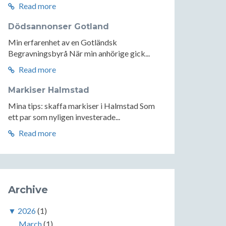
Read more
Dödsannonser Gotland
Min erfarenhet av en Gotländsk
Begravningsbyrå När min anhörige gick...
Read more
Markiser Halmstad
Mina tips: skaffa markiser i Halmstad Som
ett par som nyligen investerade...
Read more
Archive
▼
2026
(1)
March
(1)