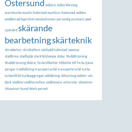
Östersund
målare
måleriföretag
marinturbo
markis halmstad
markiser halmstad
möbler
omöblerad lägenhet
omvänd osmos
personlig assistans
pool
skärande
sjukvård
bearbetning
skärteknik
skrivböcker
skrivhäften
solskydd halmstad
sommar
städfirma
städhjälp
stark ficklampa
stolar
Stubbfräsning
Stubbfräsning Skåne
Tesla tillbehör
tillbehör till Tesla
tjäna
pengar
trädfällning
transport av bil
transportera bil
turbo
turbo till bil
turboaggregat
utbildning
Uthyrning möbler
utv
däck
vedklyv
vedklyv online
vedklyvare
veterinär
vitaminer
Vitaminer hund
Work permit