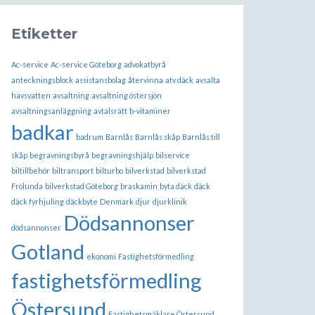
Etiketter
Ac-service
Ac-service Göteborg
advokatbyrå
anteckningsblock
assistansbolag
återvinna
atv däck
avsalta
havsvatten
avsaltning
avsaltning östersjön
avsaltningsanläggning
avtalsrätt
b-vitaminer
badkar
badrum
Barnlås
Barnlås skåp
Barnlås till
skåp
begravningsbyrå
begravningshjälp
bilservice
biltillbehör
biltransport
bilturbo
bilverkstad
bilverkstad
Frölunda
bilverkstad Göteborg
braskamin
byta däck
däck
däck fyrhjuling
däckbyte
Denmark
djur
djurklinik
Dödsannonser
dödsannonser
Gotland
ekonomi
Fastighetsförmedling
fastighetsförmedling
Östersund
Fastighetsmäklare Östersund