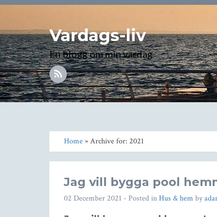
Vardags-liv
En blogg om min vardag
Home
» Archive for: 2021
Jag vill bygga pool he
02 December 2021
- Posted in
Hus & hem
by
ad