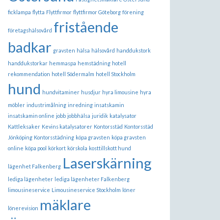
ficklampa
flytta
Flyttfirmor
flyttfirmor Göteborg
förening
fristående
företagshälsovård
badkar
gravsten
hälsa
hälsovård
handdukstork
handdukstorkar
hemmaspa
hemstädning
hotell
rekommendation
hotell Södermalm
hotell Stockholm
hund
hundvitaminer
husdjur
hyra limousine
hyra
möbler
industrimålning
inredning
insatskamin
insatskamin online
jobb
jobbhälsa
juridik
katalysator
Kattleksaker
Kevins katalysatorer
Kontorsstäd
Kontorsstäd
Jönköping
Kontorsstädning
köpa gravsten
köpa gravsten
online
köpa pool
körkort
körskola
kosttillskott hund
Laserskärning
lägenhet Falkenberg
lediga lägenheter
lediga lägenheter Falkenberg
limousineservice
Limousineservice Stockholm
löner
mäklare
lönerevision