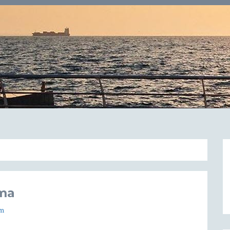
mma
am