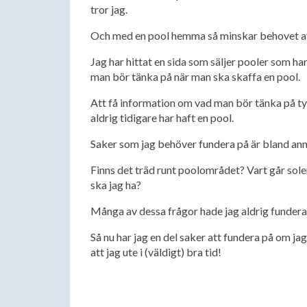
tror jag.
Och med en pool hemma så minskar behovet av
Jag har hittat en sida som säljer pooler som 
man bör tänka på när man ska skaffa en pool.
Att få information om vad man bör tänka på tyck
aldrig tidigare har haft en pool.
Saker som jag behöver fundera på är bland ann
Finns det träd runt poolområdet? Vart går sole
ska jag ha?
Många av dessa frågor hade jag aldrig funderat
Så nu har jag en del saker att fundera på om j
att jag ute i (väldigt) bra tid!