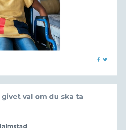
t givet val om du ska ta
 Halmstad