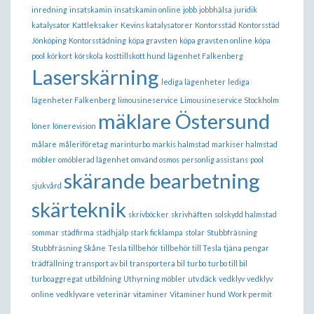
inredning
insatskamin
insatskamin online
jobb
jobbhälsa
juridik
katalysator
Kattleksaker
Kevins katalysatorer
Kontorsstäd
Kontorsstäd
Jönköping
Kontorsstädning
köpa gravsten
köpa gravsten online
köpa
pool
körkort
körskola
kosttillskott hund
lägenhet Falkenberg
Laserskärning
lediga lägenheter
lediga
lägenheter Falkenberg
limousineservice
Limousineservice Stockholm
mäklare Östersund
löner
lönerevision
målare
måleriföretag
marinturbo
markis halmstad
markiser halmstad
möbler
omöblerad lägenhet
omvänd osmos
personlig assistans
pool
skärande bearbetning
sjukvård
skärteknik
skrivböcker
skrivhäften
solskydd halmstad
sommar
städfirma
städhjälp
stark ficklampa
stolar
Stubbfräsning
Stubbfräsning Skåne
Tesla tillbehör
tillbehör till Tesla
tjäna pengar
trädfällning
transport av bil
transportera bil
turbo
turbo till bil
turboaggregat
utbildning
Uthyrning möbler
utv däck
vedklyv
vedklyv
online
vedklyvare
veterinär
vitaminer
Vitaminer hund
Work permit