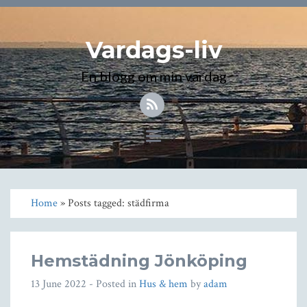
Vardags-liv
En blogg om min vardag
Toggle
navigation
Home
» Posts tagged: städfirma
Hemstädning Jönköping
13 June 2022
- Posted in
Hus & hem
by
adam