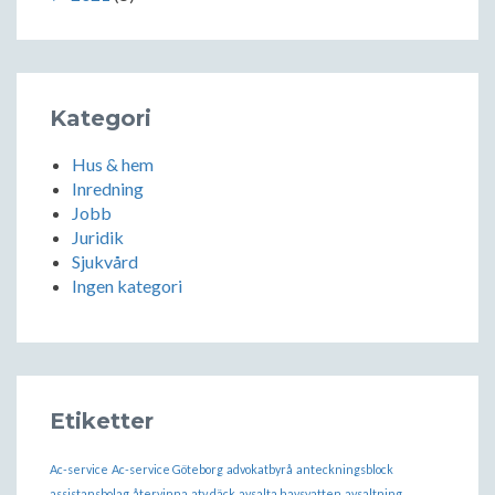
Kategori
Hus & hem
Inredning
Jobb
Juridik
Sjukvård
Ingen kategori
Etiketter
Ac-service
Ac-service Göteborg
advokatbyrå
anteckningsblock
assistansbolag
återvinna
atv däck
avsalta havsvatten
avsaltning