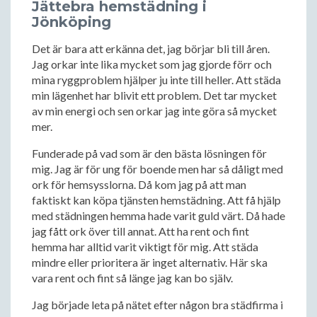
Jättebra hemstädning i
Jönköping
Det är bara att erkänna det, jag börjar bli till åren.
Jag orkar inte lika mycket som jag gjorde förr och
mina ryggproblem hjälper ju inte till heller. Att städa
min lägenhet har blivit ett problem. Det tar mycket
av min energi och sen orkar jag inte göra så mycket
mer.
Funderade på vad som är den bästa lösningen för
mig. Jag är för ung för boende men har så dåligt med
ork för hemsysslorna. Då kom jag på att man
faktiskt kan köpa tjänsten hemstädning. Att få hjälp
med städningen hemma hade varit guld värt. Då hade
jag fått ork över till annat. Att ha rent och fint
hemma har alltid varit viktigt för mig. Att städa
mindre eller prioritera är inget alternativ. Här ska
vara rent och fint så länge jag kan bo själv.
Jag började leta på nätet efter någon bra städfirma i