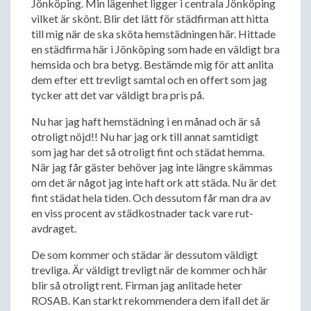
Jönköping. Min lägenhet ligger i centrala Jönköping
vilket är skönt. Blir det lätt för städfirman att hitta
till mig när de ska sköta hemstädningen här. Hittade
en städfirma här i Jönköping som hade en väldigt bra
hemsida och bra betyg. Bestämde mig för att anlita
dem efter ett trevligt samtal och en offert som jag
tycker att det var väldigt bra pris på.
Nu har jag haft hemstädning i en månad och är så
otroligt nöjd!! Nu har jag ork till annat samtidigt
som jag har det så otroligt fint och städat hemma.
När jag får gäster behöver jag inte längre skämmas
om det är något jag inte haft ork att städa. Nu är det
fint städat hela tiden. Och dessutom får man dra av
en viss procent av städkostnader tack vare rut-
avdraget.
De som kommer och städar är dessutom väldigt
trevliga. Är väldigt trevligt när de kommer och här
blir så otroligt rent. Firman jag anlitade heter
ROSAB. Kan starkt rekommendera dem ifall det är