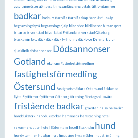
avsaltning östersjön
avsaltningsanläggning
avtalsrätt
b-vitaminer
badkar
badrum
Barnlås
Barnlås skåp
Barnlås till skåp
begravningsbyrå
begravningshjälp
bilservice
biltillbehör
biltransport
bilturbo
bilverkstad
bilverkstad Frölunda
bilverkstad Göteborg
braskamin
byta däck
däck
däck fyrhjuling
däckbyte
Denmark
djur
Dödsannonser
djurklinik
dödsannonser
Gotland
ekonomi
Fastighetsförmedling
fastighetsförmedling
Östersund
Fastighetsmäklare Östersund
ficklampa
flytta
Flyttfirmor
flyttfirmor Göteborg
förening
företagshälsovård
fristående badkar
gravsten
hälsa
hälsovård
handdukstork
handdukstorkar
hemmaspa
hemstädning
hotell
hund
rekommendation
hotell Södermalm
hotell Stockholm
hundvitaminer
husdjur
hyra limousine
hyra möbler
industrimålning