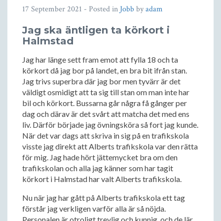
17 September 2021
- Posted in
Jobb
by
adam
Jag ska äntligen ta körkort i
Halmstad
Jag har länge sett fram emot att fylla 18 och ta
körkort då jag bor på landet, en bra bit ifrån stan.
Jag trivs superbra där jag bor men tyvärr är det
väldigt osmidigt att ta sig till stan om man inte har
bil och körkort. Bussarna går några få gånger per
dag och därav är det svårt att matcha det med ens
liv. Därför började jag övningsköra så fort jag kunde.
När det var dags att skriva in sig på en trafikskola
visste jag direkt att Alberts trafikskola var den rätta
för mig. Jag hade hört jättemycket bra om den
trafikskolan och alla jag känner som har tagit
körkort i Halmstad har valt Alberts trafikskola.
Nu när jag har gått på Alberts trafikskola ett tag
förstår jag verkligen varför alla är så nöjda.
Personalen är otroligt trevlig och kunnig, och de lär