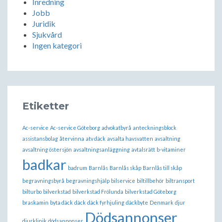
Inredning
Jobb
Juridik
Sjukvård
Ingen kategori
Etiketter
Ac-service
Ac-service Göteborg
advokatbyrå
anteckningsblock
assistansbolag
återvinna
atv däck
avsalta havsvatten
avsaltning
avsaltning östersjön
avsaltningsanläggning
avtalsrätt
b-vitaminer
badkar
badrum
Barnlås
Barnlås skåp
Barnlås till skåp
begravningsbyrå
begravningshjälp
bilservice
biltillbehör
biltransport
bilturbo
bilverkstad
bilverkstad Frölunda
bilverkstad Göteborg
braskamin
byta däck
däck
däck fyrhjuling
däckbyte
Denmark
djur
Dödsannonser
djurklinik
dödsannonser