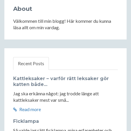
About
Välkommen till min blogg! Här kommer du kunna
läsa allt om min vardag.
Recent Posts
Kattleksaker – varför rätt leksaker gör
katten både...
Jag ska erkänna något: jag trodde länge att
kattleksaker mest var små...
Read more
Ficklampa
Så valde jag rätt ficklampa, mina erfarenheter och