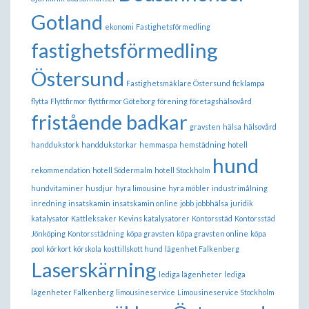
Gotland
ekonomi
Fastighetsförmedling
fastighetsförmedling
Östersund
Fastighetsmäklare Östersund
ficklampa
flytta
Flyttfirmor
flyttfirmor Göteborg
förening
företagshälsovård
fristående badkar
gravsten
hälsa
hälsovård
handdukstork
handdukstorkar
hemmaspa
hemstädning
hotell
hund
rekommendation
hotell Södermalm
hotell Stockholm
hundvitaminer
husdjur
hyra limousine
hyra möbler
industrimålning
inredning
insatskamin
insatskamin online
jobb
jobbhälsa
juridik
katalysator
Kattleksaker
Kevins katalysatorer
Kontorsstäd
Kontorsstäd
Jönköping
Kontorsstädning
köpa gravsten
köpa gravsten online
köpa
pool
körkort
körskola
kosttillskott hund
lägenhet Falkenberg
Laserskärning
lediga lägenheter
lediga
lägenheter Falkenberg
limousineservice
Limousineservice Stockholm