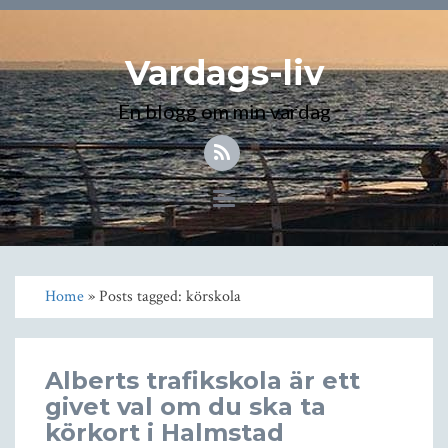
Vardags-liv
En blogg om min vardag
Toggle
navigation
Home
» Posts tagged: körskola
Alberts trafikskola är ett
givet val om du ska ta
körkort i Halmstad