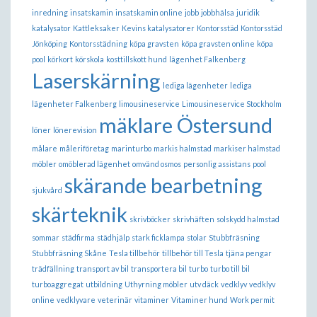
inredning
insatskamin
insatskamin online
jobb
jobbhälsa
juridik
katalysator
Kattleksaker
Kevins katalysatorer
Kontorsstäd
Kontorsstäd
Jönköping
Kontorsstädning
köpa gravsten
köpa gravsten online
köpa
pool
körkort
körskola
kosttillskott hund
lägenhet Falkenberg
Laserskärning
lediga lägenheter
lediga
lägenheter Falkenberg
limousineservice
Limousineservice Stockholm
mäklare Östersund
löner
lönerevision
målare
måleriföretag
marinturbo
markis halmstad
markiser halmstad
möbler
omöblerad lägenhet
omvänd osmos
personlig assistans
pool
skärande bearbetning
sjukvård
skärteknik
skrivböcker
skrivhäften
solskydd halmstad
sommar
städfirma
städhjälp
stark ficklampa
stolar
Stubbfräsning
Stubbfräsning Skåne
Tesla tillbehör
tillbehör till Tesla
tjäna pengar
trädfällning
transport av bil
transportera bil
turbo
turbo till bil
turboaggregat
utbildning
Uthyrning möbler
utv däck
vedklyv
vedklyv
online
vedklyvare
veterinär
vitaminer
Vitaminer hund
Work permit