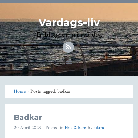
Vardags-liv
En blogg om min vardag
Toggle
navigation
Home
» Posts tagged: badkar
Badkar
20 April 2023
- Posted in
Hus & hem
by
adam