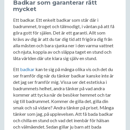
Badkar som garanterar rätt
mycket
Ett badkar. Ett enkelt badkar som står där i
badrummet, troget och tålmodigt, i väntan på att få
göra gott för själen. Det är ett garanti. Allt som
krävs av dig är att du tar dig tid att frigöra dig från
alla måsten och bara sjunka ner i den varma vattnet
och njuta, koppla av och släppa taget en stund och
låta världen där ute klara sig själv en stund.
Ett
badkar
kan te sig på många olika vis och det du
ser framför dig när du tänker badkar kanske inte är
det jag ser framför mig. Vissa ser det estetiska i
badrummets helhet, andra tänker på vad andra
kommer att tycka när de besöker hemmet och tar
sig till badrummet. Kommer de gilla det, gilla din
smak och så vidare? Andra tänker på priset. Många
tänker som jag, på upplevelsen. Att få bada badkar
och chilla en stund och vad det inenbär för hälsan
och välmåendet. Sedan gillar ju barn att bada