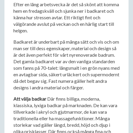
Efter en lång arbetsvecka är det så skönt att komma
hem en fredagskväll och sjunka ner i badkaret och
känna hur stressen avtar. Ett riktigt fint och
välgörande avslut på veckan och en härlig start till
helgen.
Badkaret är underbart på många sätt och vis och om
man ser till dess egenskaper, material och design så
är det även perfekt för vårt nyrenoverade badrum.
Det gamla badkaret var av den vanliga standarden
som fanns på 70-talet: långsmalt i en grön nyans med
en avtagbar sida, säkert urläckert och supermodernt
då det begav sig. Fast numera gäller helt andra
designs i andra material och färger.
Att välja badkar
Där finns billiga, moderna,
klassiska, lyxiga badkar på marknaden. De kan vara
tillverkade i akryl och gjutmarmor, de kan vara
traditionella eller ha massagefunktioner. Många
storlekar vad gäller längd, bredd, höjd och djup i
olika prisklasser. Där finns också många fina och