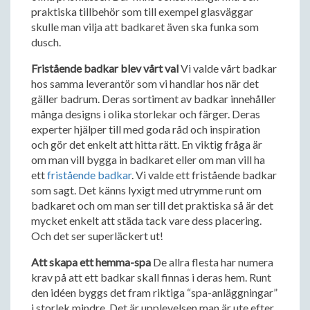
praktiska tillbehör som till exempel glasväggar
skulle man vilja att badkaret även ska funka som
dusch.
Fristående badkar blev vårt val
Vi valde vårt badkar
hos samma leverantör som vi handlar hos när det
gäller badrum. Deras sortiment av badkar innehåller
många designs i olika storlekar och färger. Deras
experter hjälper till med goda råd och inspiration
och gör det enkelt att hitta rätt. En viktig fråga är
om man vill bygga in badkaret eller om man vill ha
ett
fristående badkar
. Vi valde ett fristående badkar
som sagt. Det känns lyxigt med utrymme runt om
badkaret och om man ser till det praktiska så är det
mycket enkelt att städa tack vare dess placering.
Och det ser superläckert ut!
Att skapa ett hemma-spa
De allra flesta har numera
krav på att ett badkar skall finnas i deras hem. Runt
den idéen byggs det fram riktiga “spa-anläggningar”
i storlek mindre. Det är upplevelsen man är ute efter