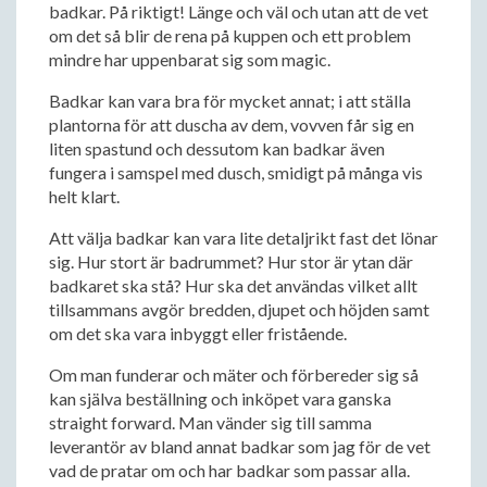
badkar. På riktigt! Länge och väl och utan att de vet
om det så blir de rena på kuppen och ett problem
mindre har uppenbarat sig som magic.
Badkar kan vara bra för mycket annat; i att ställa
plantorna för att duscha av dem, vovven får sig en
liten spastund och dessutom kan badkar även
fungera i samspel med dusch, smidigt på många vis
helt klart.
Att välja badkar kan vara lite detaljrikt fast det lönar
sig. Hur stort är badrummet? Hur stor är ytan där
badkaret ska stå? Hur ska det användas vilket allt
tillsammans avgör bredden, djupet och höjden samt
om det ska vara inbyggt eller fristående.
Om man funderar och mäter och förbereder sig så
kan själva beställning och inköpet vara ganska
straight forward. Man vänder sig till samma
leverantör av bland annat badkar som jag för de vet
vad de pratar om och har badkar som passar alla.