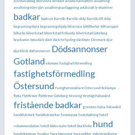
assistansbolag
återvinna
atv däck
avsalta havsvatten
avsaltning
avsaltning östersjön
avsaltningsanläggning
avtalsrätt
b-vitaminer
badkar
badrum
Barnlås
Barnlås skåp
Barnlås till skåp
begravningsbyrå
begravningshjälp
bilservice
biltillbehör
biltransport
bilturbo
bilverkstad
bilverkstad Frölunda
bilverkstad Göteborg
braskamin
byta däck
däck
däck fyrhjuling
däckbyte
Denmark
djur
Dödsannonser
djurklinik
dödsannonser
Gotland
ekonomi
Fastighetsförmedling
fastighetsförmedling
Östersund
Fastighetsmäklare Östersund
ficklampa
flytta
Flyttfirmor
flyttfirmor Göteborg
förening
företagshälsovård
fristående badkar
gravsten
hälsa
hälsovård
handdukstork
handdukstorkar
hemmaspa
hemstädning
hotell
hund
rekommendation
hotell Södermalm
hotell Stockholm
hundvitaminer
husdjur
hyra limousine
hyra möbler
industrimålning