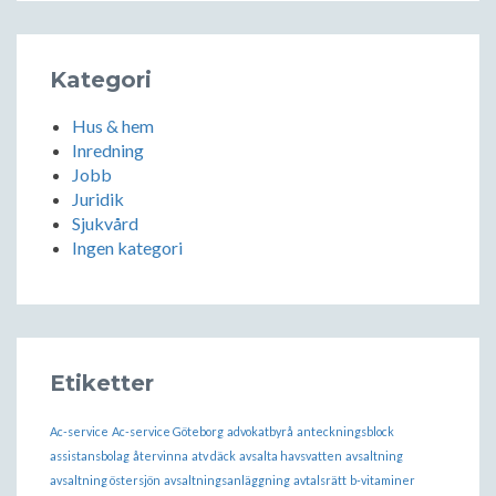
Kategori
Hus & hem
Inredning
Jobb
Juridik
Sjukvård
Ingen kategori
Etiketter
Ac-service
Ac-service Göteborg
advokatbyrå
anteckningsblock
assistansbolag
återvinna
atv däck
avsalta havsvatten
avsaltning
avsaltning östersjön
avsaltningsanläggning
avtalsrätt
b-vitaminer