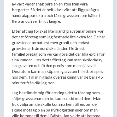
av vårt väder snabbare än en sten från våra
bergarter. Så det är helt klart värt att lägga några
hundralappar extra och få en gravsten som håller i
flera år och ser fin ut längre.
Efter att jag forskat lite bland gravstenar online, var
det ett företag som jag fastnade lite extra för. De har
gravstenar av naturstenen granit och endast
gravstenar från nordiska länder. De är ett
familjeföretag som verkar göra det där lilla extra för
sina kunder. Hos detta företag kan man skräddarsy
sin gravsten och få den precis som man själv vill.
Dessutom kan man köpa en gravsten till ett bra pris
hos dem. Till min glada överraskning var de bara 45
minuter från där jag bor.
Jag bestämde mig för att ringa detta företag som
säljer gravstenar och bokade en tid med dem. Man
fick välja om de skulle komma hem till en, om de
skulle möta upp en på kyrkogården eller om man
ville komma till dem i Bålsta. Jag valde att komma