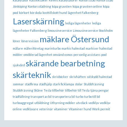
katalysator
Kattleksaker
Kevins katalysatorer
Kontorsstäd
Kontorsstäd
Jönköping
Kontorsstädning
köpa gravsten
köpa gravsten online
köpa
pool
körkort
körskola
kosttillskott hund
lägenhet Falkenberg
Laserskärning
lediga lägenheter
lediga
lägenheter Falkenberg
limousineservice
Limousineservice Stockholm
mäklare Östersund
löner
lönerevision
målare
måleriföretag
marinturbo
markis halmstad
markiser halmstad
möbler
omöblerad lägenhet
omvänd osmos
personlig assistans
pool
skärande bearbetning
sjukvård
skärteknik
skrivböcker
skrivhäften
solskydd halmstad
sommar
städfirma
städhjälp
stark ficklampa
stolar
Stubbfräsning
Stubbfräsning Skåne
Tesla tillbehör
tillbehör till Tesla
tjäna pengar
trädfällning
transport av bil
transportera bil
turbo
turbo till bil
turboaggregat
utbildning
Uthyrning möbler
utv däck
vedklyv
vedklyv
online
vedklyvare
veterinär
vitaminer
Vitaminer hund
Work permit