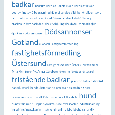
badkar
badrum
Barnlås
Barnlås skåp
Barnlås till skåp
begravningsbyrå
begravningshjälp
bilservice
biltillbehör
biltransport
bilturbo
bilverkstad
bilverkstad Frölunda
bilverkstad Göteborg
braskamin
byta däck
däck
däck fyrhjuling
däckbyte
Denmark
djur
Dödsannonser
djurklinik
dödsannonser
Gotland
ekonomi
Fastighetsförmedling
fastighetsförmedling
Östersund
Fastighetsmäklare Östersund
ficklampa
flytta
Flyttfirmor
flyttfirmor Göteborg
förening
företagshälsovård
fristående badkar
gravsten
hälsa
hälsovård
handdukstork
handdukstorkar
hemmaspa
hemstädning
hotell
hund
rekommendation
hotell Södermalm
hotell Stockholm
hundvitaminer
husdjur
hyra limousine
hyra möbler
industrimålning
inredning
insatskamin
insatskamin online
jobb
jobbhälsa
juridik