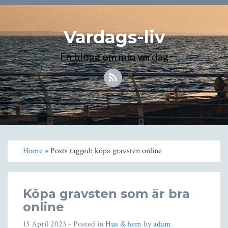
Vardags-liv
En blogg om min vardag
Toggle
navigation
Home
» Posts tagged: köpa gravsten online
Köpa gravsten som är bra
online
13 April 2023
- Posted in
Hus & hem
by
adam