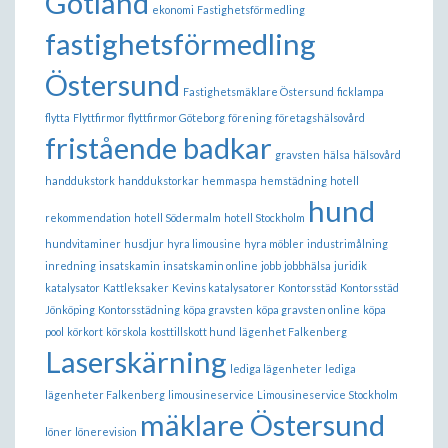
Gotland
ekonomi
Fastighetsförmedling
fastighetsförmedling
Östersund
Fastighetsmäklare Östersund
ficklampa
flytta
Flyttfirmor
flyttfirmor Göteborg
förening
företagshälsovård
fristående badkar
gravsten
hälsa
hälsovård
handdukstork
handdukstorkar
hemmaspa
hemstädning
hotell
hund
rekommendation
hotell Södermalm
hotell Stockholm
hundvitaminer
husdjur
hyra limousine
hyra möbler
industrimålning
inredning
insatskamin
insatskamin online
jobb
jobbhälsa
juridik
katalysator
Kattleksaker
Kevins katalysatorer
Kontorsstäd
Kontorsstäd
Jönköping
Kontorsstädning
köpa gravsten
köpa gravsten online
köpa
pool
körkort
körskola
kosttillskott hund
lägenhet Falkenberg
Laserskärning
lediga lägenheter
lediga
lägenheter Falkenberg
limousineservice
Limousineservice Stockholm
mäklare Östersund
löner
lönerevision