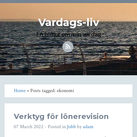
Vardags-liv
En blogg om min vardag
Toggle
navigation
Home
» Posts tagged: ekonomi
Verktyg för lönerevision
07 March 2022
- Posted in
Jobb
by
adam