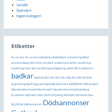
Juridik
Sjukvård
Ingen kategori
Etiketter
Ac-service
Ac-service Göteborg
advokatbyrå
anteckningsblock
assistansbolag
återvinna
atv däck
avsalta havsvatten
avsaltning
avsaltning östersjön
avsaltningsanläggning
avtalsrätt
b-vitaminer
badkar
badrum
Barnlås
Barnlås skåp
Barnlås till skåp
begravningsbyrå
begravningshjälp
bilservice
biltillbehör
biltransport
bilturbo
bilverkstad
bilverkstad Frölunda
bilverkstad Göteborg
braskamin
byta däck
däck
däck fyrhjuling
däckbyte
Denmark
djur
Dödsannonser
djurklinik
dödsannonser