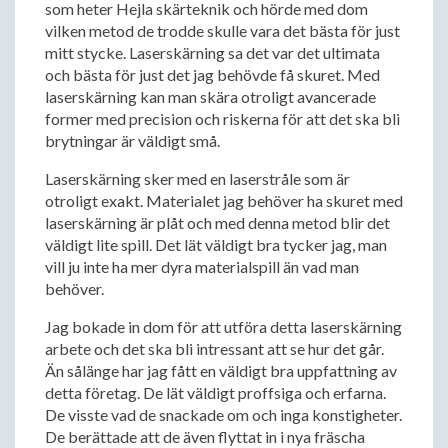
som heter Hejla skärteknik och hörde med dom
vilken metod de trodde skulle vara det bästa för just
mitt stycke. Laserskärning sa det var det ultimata
och bästa för just det jag behövde få skuret. Med
laserskärning kan man skära otroligt avancerade
former med precision och riskerna för att det ska bli
brytningar är väldigt små.
Laserskärning sker med en laserstråle som är
otroligt exakt. Materialet jag behöver ha skuret med
laserskärning är plåt och med denna metod blir det
väldigt lite spill. Det lät väldigt bra tycker jag, man
vill ju inte ha mer dyra materialspill än vad man
behöver.
Jag bokade in dom för att utföra detta laserskärning
arbete och det ska bli intressant att se hur det går.
Än sålänge har jag fått en väldigt bra uppfattning av
detta företag. De lät väldigt proffsiga och erfarna.
De visste vad de snackade om och inga konstigheter.
De berättade att de även flyttat in i nya fräscha