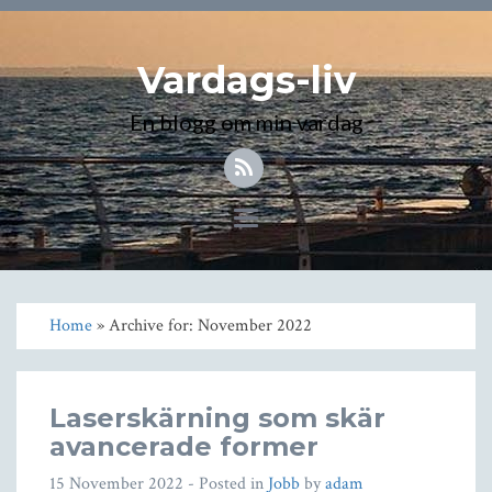
Vardags-liv
En blogg om min vardag
Toggle
navigation
Home
» Archive for: November 2022
Laserskärning som skär
avancerade former
15 November 2022
- Posted in
Jobb
by
adam