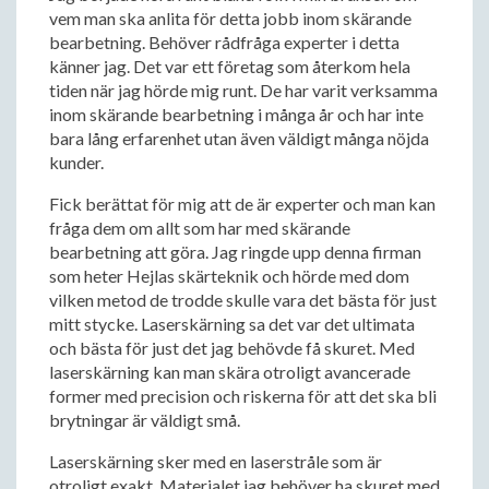
vem man ska anlita för detta jobb inom skärande
bearbetning. Behöver rådfråga experter i detta
känner jag. Det var ett företag som återkom hela
tiden när jag hörde mig runt. De har varit verksamma
inom skärande bearbetning i många år och har inte
bara lång erfarenhet utan även väldigt många nöjda
kunder.
Fick berättat för mig att de är experter och man kan
fråga dem om allt som har med skärande
bearbetning att göra. Jag ringde upp denna firman
som heter Hejlas skärteknik och hörde med dom
vilken metod de trodde skulle vara det bästa för just
mitt stycke. Laserskärning sa det var det ultimata
och bästa för just det jag behövde få skuret. Med
laserskärning kan man skära otroligt avancerade
former med precision och riskerna för att det ska bli
brytningar är väldigt små.
Laserskärning sker med en laserstråle som är
otroligt exakt. Materialet jag behöver ha skuret med