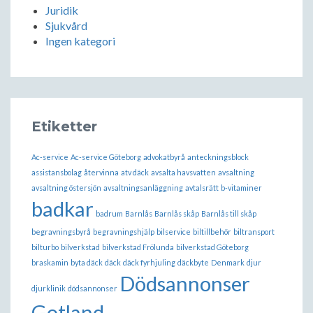
Juridik
Sjukvård
Ingen kategori
Etiketter
Ac-service
Ac-service Göteborg
advokatbyrå
anteckningsblock
assistansbolag
återvinna
atv däck
avsalta havsvatten
avsaltning
avsaltning östersjön
avsaltningsanläggning
avtalsrätt
b-vitaminer
badkar
badrum
Barnlås
Barnlås skåp
Barnlås till skåp
begravningsbyrå
begravningshjälp
bilservice
biltillbehör
biltransport
bilturbo
bilverkstad
bilverkstad Frölunda
bilverkstad Göteborg
braskamin
byta däck
däck
däck fyrhjuling
däckbyte
Denmark
djur
Dödsannonser
djurklinik
dödsannonser
Gotland