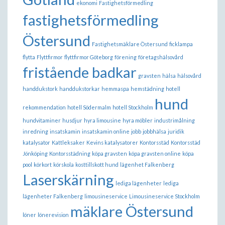
ekonomi
Fastighetsförmedling
fastighetsförmedling
Östersund
Fastighetsmäklare Östersund
ficklampa
flytta
Flyttfirmor
flyttfirmor Göteborg
förening
företagshälsovård
fristående badkar
gravsten
hälsa
hälsovård
handdukstork
handdukstorkar
hemmaspa
hemstädning
hotell
hund
rekommendation
hotell Södermalm
hotell Stockholm
hundvitaminer
husdjur
hyra limousine
hyra möbler
industrimålning
inredning
insatskamin
insatskamin online
jobb
jobbhälsa
juridik
katalysator
Kattleksaker
Kevins katalysatorer
Kontorsstäd
Kontorsstäd
Jönköping
Kontorsstädning
köpa gravsten
köpa gravsten online
köpa
pool
körkort
körskola
kosttillskott hund
lägenhet Falkenberg
Laserskärning
lediga lägenheter
lediga
lägenheter Falkenberg
limousineservice
Limousineservice Stockholm
mäklare Östersund
löner
lönerevision