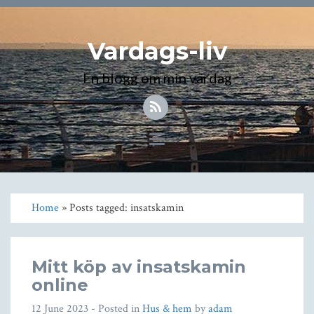
Vardags-liv
En blogg om min vardag
Toggle
navigation
Home
» Posts tagged: insatskamin
Mitt köp av insatskamin
online
12 June 2023
- Posted in
Hus & hem
by
adam