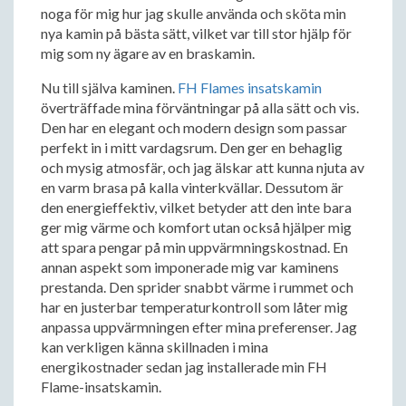
noga för mig hur jag skulle använda och sköta min
nya kamin på bästa sätt, vilket var till stor hjälp för
mig som ny ägare av en braskamin.
Nu till själva kaminen.
FH Flames insatskamin
överträffade mina förväntningar på alla sätt och vis.
Den har en elegant och modern design som passar
perfekt in i mitt vardagsrum. Den ger en behaglig
och mysig atmosfär, och jag älskar att kunna njuta av
en varm brasa på kalla vinterkvällar. Dessutom är
den energieffektiv, vilket betyder att den inte bara
ger mig värme och komfort utan också hjälper mig
att spara pengar på min uppvärmningskostnad. En
annan aspekt som imponerade mig var kaminens
prestanda. Den sprider snabbt värme i rummet och
har en justerbar temperaturkontroll som låter mig
anpassa uppvärmningen efter mina preferenser. Jag
kan verkligen känna skillnaden i mina
energikostnader sedan jag installerade min FH
Flame-insatskamin.