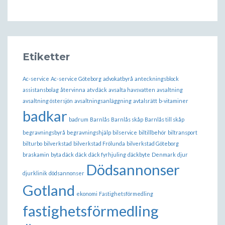
Etiketter
Ac-service
Ac-service Göteborg
advokatbyrå
anteckningsblock
assistansbolag
återvinna
atv däck
avsalta havsvatten
avsaltning
avsaltning östersjön
avsaltningsanläggning
avtalsrätt
b-vitaminer
badkar
badrum
Barnlås
Barnlås skåp
Barnlås till skåp
begravningsbyrå
begravningshjälp
bilservice
biltillbehör
biltransport
bilturbo
bilverkstad
bilverkstad Frölunda
bilverkstad Göteborg
braskamin
byta däck
däck
däck fyrhjuling
däckbyte
Denmark
djur
Dödsannonser
djurklinik
dödsannonser
Gotland
ekonomi
Fastighetsförmedling
fastighetsförmedling