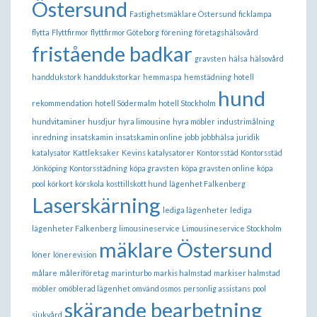
Östersund
Fastighetsmäklare Östersund
ficklampa
flytta
Flyttfirmor
flyttfirmor Göteborg
förening
företagshälsovård
fristående badkar
gravsten
hälsa
hälsovård
handdukstork
handdukstorkar
hemmaspa
hemstädning
hotell
hund
rekommendation
hotell Södermalm
hotell Stockholm
hundvitaminer
husdjur
hyra limousine
hyra möbler
industrimålning
inredning
insatskamin
insatskamin online
jobb
jobbhälsa
juridik
katalysator
Kattleksaker
Kevins katalysatorer
Kontorsstäd
Kontorsstäd
Jönköping
Kontorsstädning
köpa gravsten
köpa gravsten online
köpa
pool
körkort
körskola
kosttillskott hund
lägenhet Falkenberg
Laserskärning
lediga lägenheter
lediga
lägenheter Falkenberg
limousineservice
Limousineservice Stockholm
mäklare Östersund
löner
lönerevision
målare
måleriföretag
marinturbo
markis halmstad
markiser halmstad
möbler
omöblerad lägenhet
omvänd osmos
personlig assistans
pool
skärande bearbetning
sjukvård