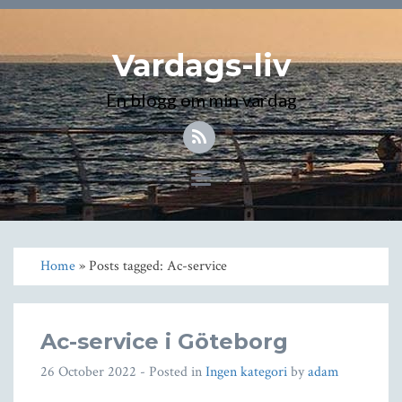
Vardags-liv
En blogg om min vardag
Toggle
navigation
Home
» Posts tagged: Ac-service
Ac-service i Göteborg
26 October 2022
- Posted in
Ingen kategori
by
adam