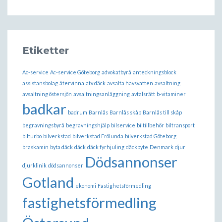
Etiketter
Ac-service
Ac-service Göteborg
advokatbyrå
anteckningsblock
assistansbolag
återvinna
atv däck
avsalta havsvatten
avsaltning
avsaltning östersjön
avsaltningsanläggning
avtalsrätt
b-vitaminer
badkar
badrum
Barnlås
Barnlås skåp
Barnlås till skåp
begravningsbyrå
begravningshjälp
bilservice
biltillbehör
biltransport
bilturbo
bilverkstad
bilverkstad Frölunda
bilverkstad Göteborg
braskamin
byta däck
däck
däck fyrhjuling
däckbyte
Denmark
djur
Dödsannonser
djurklinik
dödsannonser
Gotland
ekonomi
Fastighetsförmedling
fastighetsförmedling