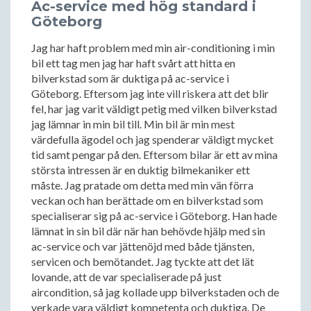
Ac-service med hög standard i
Göteborg
Jag har haft problem med min air-conditioning i min
bil ett tag men jag har haft svårt att hitta en
bilverkstad som är duktiga på ac-service i
Göteborg. Eftersom jag inte vill riskera att det blir
fel, har jag varit väldigt petig med vilken bilverkstad
jag lämnar in min bil till. Min bil är min mest
värdefulla ägodel och jag spenderar väldigt mycket
tid samt pengar på den. Eftersom bilar är ett av mina
största intressen är en duktig bilmekaniker ett
måste. Jag pratade om detta med min vän förra
veckan och han berättade om en bilverkstad som
specialiserar sig på ac-service i Göteborg. Han hade
lämnat in sin bil där när han behövde hjälp med sin
ac-service och var jättenöjd med både tjänsten,
servicen och bemötandet. Jag tyckte att det lät
lovande, att de var specialiserade på just
aircondition, så jag kollade upp bilverkstaden och de
verkade vara väldigt kompetenta och duktiga. De