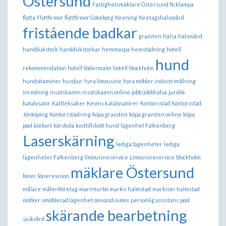
Östersund
Fastighetsmäklare Östersund
ficklampa
flytta
Flyttfirmor
flyttfirmor Göteborg
förening
företagshälsovård
fristående badkar
gravsten
hälsa
hälsovård
handdukstork
handdukstorkar
hemmaspa
hemstädning
hotell
hund
rekommendation
hotell Södermalm
hotell Stockholm
hundvitaminer
husdjur
hyra limousine
hyra möbler
industrimålning
inredning
insatskamin
insatskamin online
jobb
jobbhälsa
juridik
katalysator
Kattleksaker
Kevins katalysatorer
Kontorsstäd
Kontorsstäd
Jönköping
Kontorsstädning
köpa gravsten
köpa gravsten online
köpa
pool
körkort
körskola
kosttillskott hund
lägenhet Falkenberg
Laserskärning
lediga lägenheter
lediga
lägenheter Falkenberg
limousineservice
Limousineservice Stockholm
mäklare Östersund
löner
lönerevision
målare
måleriföretag
marinturbo
markis halmstad
markiser halmstad
möbler
omöblerad lägenhet
omvänd osmos
personlig assistans
pool
skärande bearbetning
sjukvård