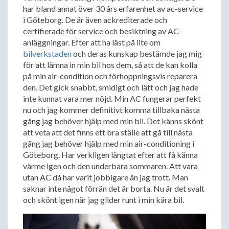
har bland annat över 30 års erfarenhet av ac-service
i Göteborg. De är även ackrediterade och
certifierade för service och besiktning av AC-
anläggningar. Efter att ha läst på lite om
bilverkstaden
och deras kunskap bestämde jag mig
för att lämna in min bil hos dem, så att de kan kolla
på min air-condition och förhoppningsvis reparera
den. Det gick snabbt, smidigt och lätt och jag hade
inte kunnat vara mer nöjd. Min AC fungerar perfekt
nu och jag kommer definitivt komma tillbaka nästa
gång jag behöver hjälp med min bil. Det känns skönt
att veta att det finns ett bra ställe att gå till nästa
gång jag behöver hjälp med min air-conditioning i
Göteborg. Har verkligen längtat efter att få känna
värme igen och den underbara sommaren. Att vara
utan AC då har varit jobbigare än jag trott. Man
saknar inte något förrän det är borta. Nu är det svalt
och skönt igen när jag glider runt i min kära bil.